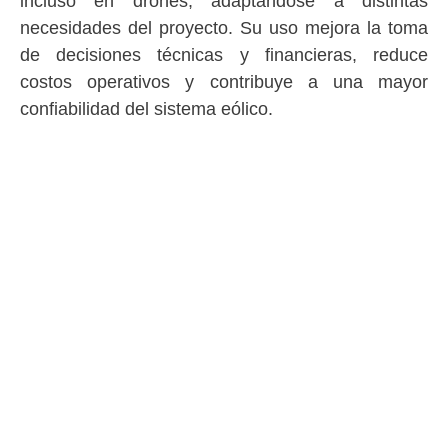
incluso en drones, adaptándose a distintas
necesidades del proyecto. Su uso mejora la toma
de decisiones técnicas y financieras, reduce
costos operativos y contribuye a una mayor
confiabilidad del sistema eólico.
MOR, pioneros en meteorología
y comunicaciones en el Perú
desde 1976, impulsando
innovación con sistemas
automáticos y tecnología
avanzada para la observación